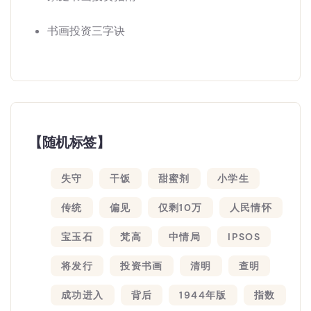
书画投资三字诀
【随机标签】
失守
干饭
甜蜜剂
小学生
传统
偏见
仅剩10万
人民情怀
宝玉石
梵高
中情局
IPSOS
将发行
投资书画
清明
查明
成功进入
背后
1944年版
指数