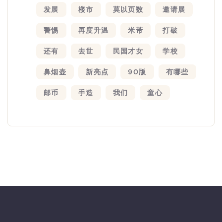
发展
楼市
莫以页数
邀请展
警惕
再度升温
米芾
打破
还有
去世
民国才女
学校
鼻烟壶
新亮点
90版
有哪些
邮币
手造
我们
童心