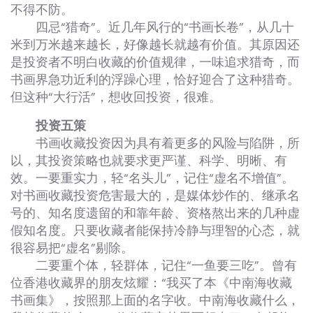
不得不防。
四忌“猎奇”。近几年风行的“书画长卷”，从几十
米到万米越来越长，好像越长就越有价值。其原因还
是投资者不明白收藏的价值规律，一味追求猎奇，而
书画界急功近利的浮躁心理，恰好迎合了这种猎奇。
但这种“大行活”，想收回投资，很难。
投资五策
书画收藏投资因为具有着更多的风险与陷阱，所
以，其投资策略也就要求更严谨、科学、明晰、有
效。一要重实力，轻“名头儿”，记住“虚名不增值”。
对书画收藏投资危害最大的，是媒体炒作的、继承名
号的、知名度遗留的和靠年龄、资格熬出来的几种虚
假知名度。只要收藏者能保持冷静与理智的心态，就
很容易把“虚名”剔除。
二要重个体，轻群体，记住“一鱼要三吃”。曾有
位香港收藏界的朋友炫耀：“我买了本《中南海收藏
书画集》，按照那上面的名字收。中南海收藏什么，