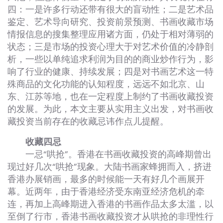
四：一是许多行动还带有很大的盲动性；二是艺术品
鉴定、艺术导向研究、投资前景预测、书画收藏市场
情报信息的搜集整理应用诸方面，仍处于相对薄弱的
状态；三是市场的投资心理大于对艺术价值的冷静剖
析，一些以单纯追求利润为目的的商业炒作行为，影
响了行业的健康、持续发展；四是对书画艺术这一特
殊商品的文化功能的认知程度，远远不如北京、山
东、江苏等地，也在一定程度上制约了书画收藏投资
的发展。为此，本文主要从实用主义出发，对书画收
藏投资当前存在的收藏忌讳作点儿提醒。
收藏四忌
一忌“哄抢”。香港在书画收藏投资的高峰期曾出
现过好几次“哄抢”现象。大陆书画家蜂拥而入，挤进
香港办展销画，最多的时候能一天有好几个画展开
幕。近两年，由于香港经济受东南亚经济危机的牵
连，再加上高峰期进入香港的书画作品太多太滥，以
至倒了行市，香港书画收藏投资才从哄抢的非理性行