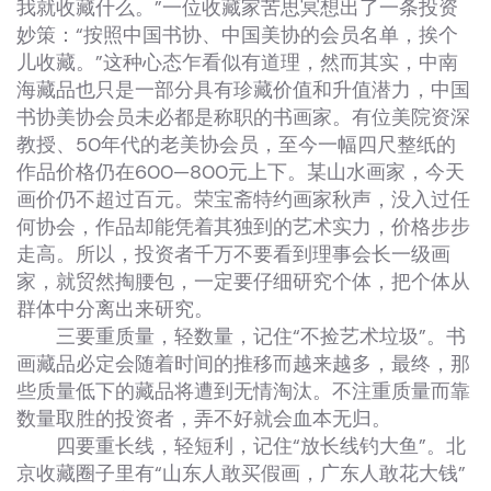
我就收藏什么。”一位收藏家苦思冥想出了一条投资
妙策：“按照中国书协、中国美协的会员名单，挨个
儿收藏。”这种心态乍看似有道理，然而其实，中南
海藏品也只是一部分具有珍藏价值和升值潜力，中国
书协美协会员未必都是称职的书画家。有位美院资深
教授、50年代的老美协会员，至今一幅四尺整纸的
作品价格仍在600—800元上下。某山水画家，今天
画价仍不超过百元。荣宝斋特约画家秋声，没入过任
何协会，作品却能凭着其独到的艺术实力，价格步步
走高。所以，投资者千万不要看到理事会长一级画
家，就贸然掏腰包，一定要仔细研究个体，把个体从
群体中分离出来研究。
三要重质量，轻数量，记住“不捡艺术垃圾”。书
画藏品必定会随着时间的推移而越来越多，最终，那
些质量低下的藏品将遭到无情淘汰。不注重质量而靠
数量取胜的投资者，弄不好就会血本无归。
四要重长线，轻短利，记住“放长线钓大鱼”。北
京收藏圈子里有“山东人敢买假画，广东人敢花大钱”