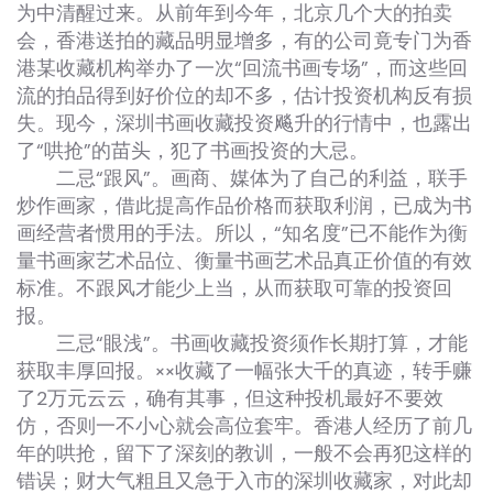
为中清醒过来。从前年到今年，北京几个大的拍卖
会，香港送拍的藏品明显增多，有的公司竟专门为香
港某收藏机构举办了一次“回流书画专场”，而这些回
流的拍品得到好价位的却不多，估计投资机构反有损
失。现今，深圳书画收藏投资飚升的行情中，也露出
了“哄抢”的苗头，犯了书画投资的大忌。
二忌“跟风”。画商、媒体为了自己的利益，联手
炒作画家，借此提高作品价格而获取利润，已成为书
画经营者惯用的手法。所以，“知名度”已不能作为衡
量书画家艺术品位、衡量书画艺术品真正价值的有效
标准。不跟风才能少上当，从而获取可靠的投资回
报。
三忌“眼浅”。书画收藏投资须作长期打算，才能
获取丰厚回报。××收藏了一幅张大千的真迹，转手赚
了2万元云云，确有其事，但这种投机最好不要效
仿，否则一不小心就会高位套牢。香港人经历了前几
年的哄抢，留下了深刻的教训，一般不会再犯这样的
错误；财大气粗且又急于入市的深圳收藏家，对此却