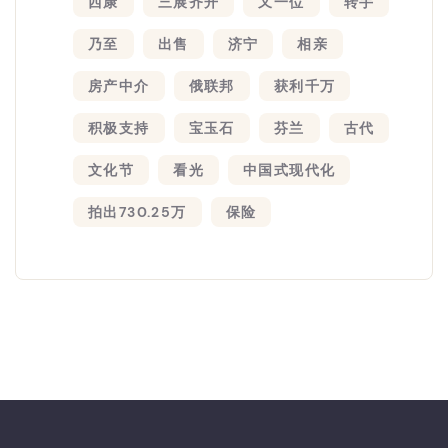
西康
三展齐开
又一位
转手
乃至
出售
济宁
相亲
房产中介
俄联邦
获利千万
积极支持
宝玉石
芬兰
古代
文化节
看光
中国式现代化
拍出730.25万
保险