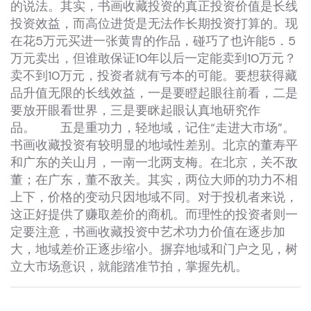
的说法。其实，书画收藏投资的真正投资价值是长线
投资效益，而高位进货是无法作长期投资打算的。现
在花5万元买进一张黄胄的作品，碰巧了也许能5．5
万元卖出，但谁敢保证10年以后一定能卖到10万元？
卖不到10万元，投资者就有亏本的可能。要想获得藏
品升值无限的长线效益，一是要瞪起眼往前看，二是
要放开眼看世界，三是要眯起眼认真地研究作
品。 五是重功力，轻地域，记住“走进大市场”。
书画收藏投资有较明显的地域性差别。北京的董寿平
和广东的关山月，一南一北两支梅。在北京，关不敌
董；在广东，董不敌关。其实，两位大师的功力不相
上下，价格的变动只因地域不同。对于投机者来说，
这正好提供了赚取差价的商机。而理性的投资者则一
定要注意，书画收藏投资中艺术功力价值在逐步加
大，地域差价正逐步缩小。摒弃地域和门户之见，树
立大市场意识，就能踏准节拍，掌握先机。