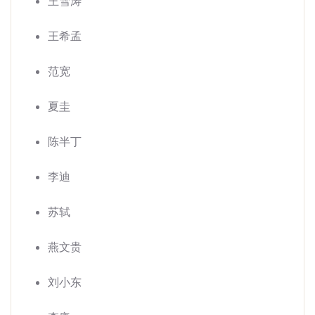
王雪涛
王希孟
范宽
夏圭
陈半丁
李迪
苏轼
燕文贵
刘小东