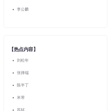
李公麟
【热点内容】
刘松年
张择端
陈半丁
米芾
苏轼