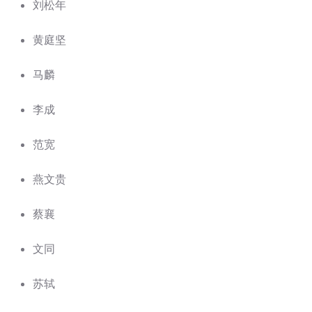
刘松年
黄庭坚
马麟
李成
范宽
燕文贵
蔡襄
文同
苏轼