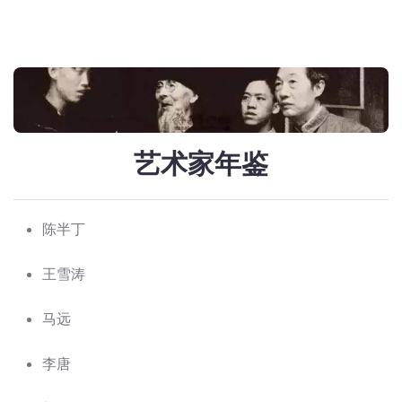
艺术家年鉴
陈半丁
王雪涛
马远
李唐