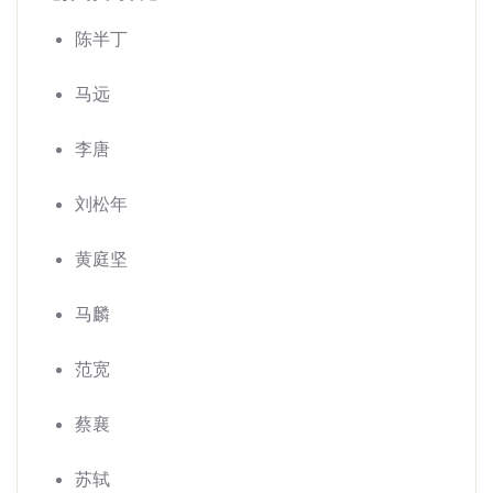
陈半丁
马远
李唐
刘松年
黄庭坚
马麟
范宽
蔡襄
苏轼