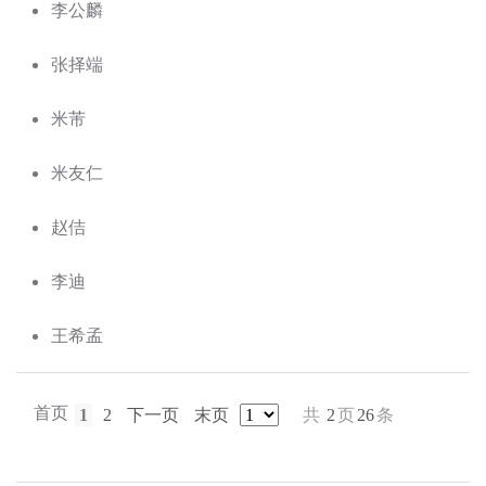
李公麟
张择端
米芾
米友仁
赵佶
李迪
王希孟
首页
1
2
下一页
末页
共
2
页
26
条