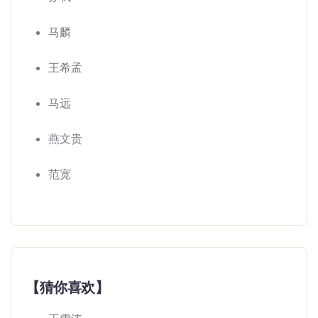
马麟
王希孟
马远
燕文贵
范宽
【猜你喜欢】