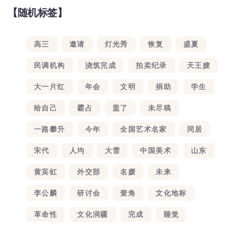
【随机标签】
高三
邀请
灯光秀
恢复
盛夏
民调机构
浇筑完成
拍卖纪录
天王嫂
大一片红
年会
文明
捐助
学生
给自己
霸占
盖了
未尽稿
一路攀升
今年
全国艺术名家
同居
宋代
人均
大雪
中国美术
山东
黄宾虹
外交部
名媛
未来
李公麟
研讨会
壹角
文化地标
革命性
文化润疆
完成
睡觉