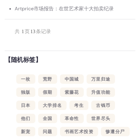
Artprice市场报告：在世艺术家十大拍卖纪录
共
1
页
13
条记录
【随机标签】
一枚
荒野
中国城
万里归途
独版
假期
紫藤花
升值功能
日本
大学排名
考生
古钱币
他们
全国
革命性
世界尽头
新宠
问题
书画艺术投资
惨遭分尸