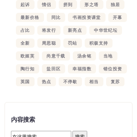
起诉
情侣
挤到
形之塔
独居
最新价格
同比
书画投资课堂
开幕
占比
将发行
新亮点
中华世纪坛
全新
周思聪
罚站
积极支持
欧姬芙
尚意千载
汤余铭
当地
陶行知
盐田区
幸福指数
错位投资
英国
热点
不停歇
相当
复苏
内容搜索