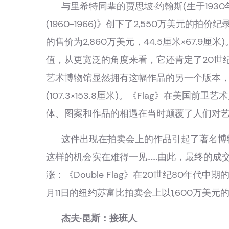
与里希特同辈的贾思坡·约翰斯(生于1930年
(1960-1966)》创下了2,550万美元
的售价为2,860万美元，44.5厘米×67.
值，从更宽泛的角度来看，它还肯定了20世
艺术博物馆显然拥有这幅作品的另一个版本，它
(107.3×153.8厘米)。《Flag》在美
体、图案和作品的相遇在当时颠覆了人们对
这件出现在拍卖会上的作品引起了著名博
这样的机会实在难得一见……由此，最终的成
涨：《Double Flag》在20世纪80年代中期的售价
月11日的纽约苏富比拍卖会上以1,600万美元
杰夫·昆斯：接班人