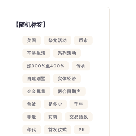
【随机标签】
美国
祭尤活动
币市
平淡生活
系列活动
涨300%至400%
传承
自建别墅
实体经济
金金属量
两会同期声
曾被
是多少
千年
非遗
莉莉
交易指数
年代
首发仪式
PK