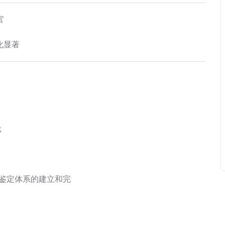
官
化显著
元
关鉴定体系的建立和完