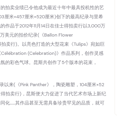
所创下的拍卖业绩已令他成为最近十年中最具投机性的艺
03厘米×457厘米×520厘米)创下的最高纪录与里希
于2012年11月14日在佳士得拍卖行以3,000万
的拍价纪录(《Ballon Flower
佳士得拍卖行)。以亮色打造的大型花束《Tulips》宛如巨
ration (Celebration)》作品系列，创作灵感
氛的彩色气球。昆斯共创作了5个版本的花束，
(《Pink Panther》，陶瓷雕塑，104厘米×52
纽约佳士得拍卖行)，昆斯便大力促进了当代艺术市场上新纪
同化……其作品甚至无需具备珍贵罕见的品质，就可