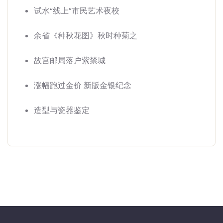
试水“线上”市民艺术夜校
余省《种秋花图》秋时种菊之
故宫邮局落户紫禁城
涨幅跑过金价 新版金银纪念
造型与瓷器鉴定