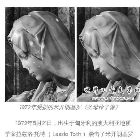
1972年受损的米开朗基罗《圣母怜子像》
1972年5月21日，出生于匈牙利的澳大利亚地质
学家拉兹洛·托特（ Laszlo Toth ）袭击了米开朗基罗