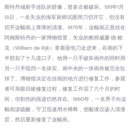
斯特丹城射手连队的群像，曾多次被破坏。1911年1月
13日，一名失业的海军厨师试图用刀切开它，但没有
切开这幅画上厚厚的清漆。1975年，这幅画正悬挂在
阿姆斯特丹的一家博物馆里，失业的教师威廉·德·赖
克（William de Rijk）拿着面包刀走进来，在画的下
半部划了十几道口子。他用一只手破坏画作的同时用
另一只手阻挡一名保安。画中央的一块画布被完全扯
掉了。博物馆决定在挂画的地方进行修复工作，参观
者可亲眼目睹修复过程，修复工作花了六个月的时
间，但割伤的痕迹仍然存在。1990年，一名男子向这
幅画泼硫酸，守卫迅速用水稀释，使酸液仅渗入清漆
层，然后重新修复了这幅画。