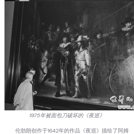
1975年被面包刀破坏的《夜巡》
伦勃朗创作于1642年的作品《夜巡》描绘了阿姆