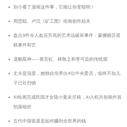
别小看了漫画这件事，它能让你变聪明！
周思聪、卢沉《矿工图》组画创作始末
盘点9件令人血压升高的艺术品破坏事件：蒙娜丽莎蛋
糕事件和艺
遗貌取神——黄宾虹、林散之和李可染的传统观
丈夫是混蛋，她独自培养出4位中央委员，临终不知儿
子已壮烈牺
AI绘画完成民国才女陆小曼未尽稿，AI人机共创画作首
拍落槌价
古代中国瓷器是如何赚到全世界的钱