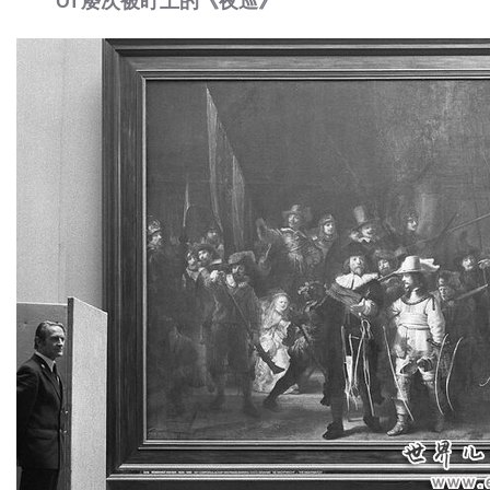
01 屡次被盯上的《夜巡》