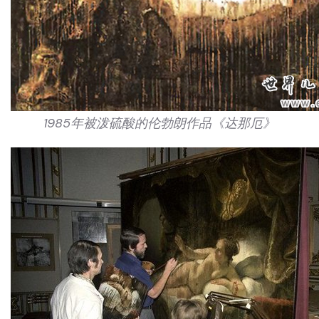
1985年被泼硫酸的伦勃朗作品《达那厄》