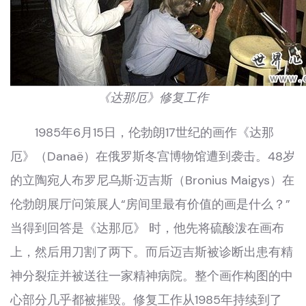
《达那厄》修复工作
1985年6月15日，伦勃朗17世纪的画作《达那
厄》（Danaë）在俄罗斯冬宫博物馆遭到袭击。48岁
的立陶宛人布罗尼乌斯·迈吉斯（Bronius Maigys）在
伦勃朗展厅问策展人“房间里最有价值的画是什么？”
当得到回答是《达那厄》 时，他先将硫酸泼在画布
上，然后用刀割了两下。而后迈吉斯被诊断出患有精
神分裂症并被送往一家精神病院。整个画作构图的中
心部分几乎都被摧毁。修复工作从1985年持续到了