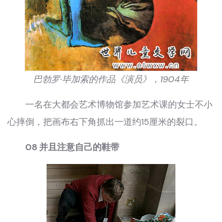
巴勃罗·毕加索的作品《演员》，1904年
一名在大都会艺术博物馆参加艺术课的女士不小
心摔倒，把画布右下角抓出一道约15厘米的裂口。
08 并且注意自己的鞋带