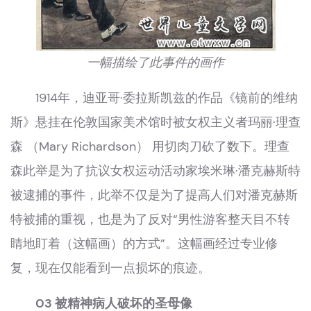
一幅描绘了此事件的画作
1914年，迪亚哥·委拉斯凯兹的作品《镜前的维纳
斯》悬挂在伦敦国家美术馆时被女权主义者玛丽·理查
森 （Mary Richardson） 用切肉刀砍了数下。理查
森此举是为了抗议女权运动活动家埃米琳·潘克赫斯特
被逮捕的事件，此举不仅是为了提高人们对潘克赫斯
特被捕的重视，也是为了反对“男性游客整天目不转
睛地盯着（这幅画）的方式”。这幅画经过专业修
复，现在仅能看到一点损坏的痕迹。
03 被精神病人破坏的圣母像