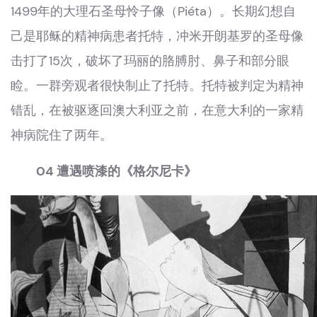
1499年的大理石圣母怜子像（Piéta）。长期幻想自
己是耶稣的精神病患者托特，冲米开朗基罗的圣母像
击打了15次，破坏了玛丽的胳膊肘、鼻子和部分眼
睑。一群旁观者很快制止了托特。托特被判定为精神
错乱，在被驱逐回澳大利亚之前，在意大利的一家精
神病院住了两年。
04 遭遇喷漆的《格尔尼卡》