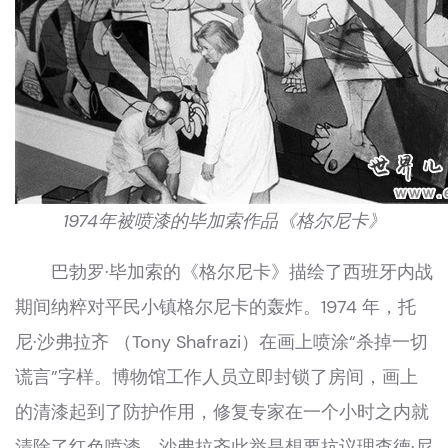
1974年被喷漆的毕加索作品《格尔尼卡》
巴勃罗·毕加索的《格尔尼卡》描绘了西班牙内战
期间纳粹对平民小镇格尔尼卡的轰炸。1974 年，托
尼·沙弗拉齐 （Tony Shafrazi）在画上喷涂“杀掉一切
谎言”字样。博物馆工作人员立即封锁了房间，画上
的清漆起到了防护作用，修复专家在一个小时之内就
清除了红色喷漆。沙弗拉齐此举是想要抗议理查德·尼