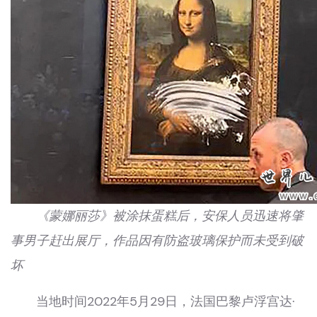
《蒙娜丽莎》被涂抹蛋糕后，安保人员迅速将肇
事男子赶出展厅，作品因有防盗玻璃保护而未受到破
坏
当地时间2022年5月29日，法国巴黎卢浮宫达·