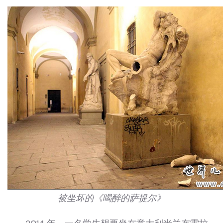
被坐坏的《喝醉的萨提尔》