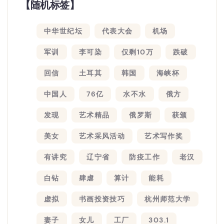
【随机标签】
中华世纪坛
代表大会
机场
军训
李可染
仅剩10万
跌破
回信
土耳其
韩国
海峡杯
中国人
76亿
水不水
俄方
发现
艺术精品
俄罗斯
获颁
美女
艺术采风活动
艺术写作奖
有讲究
辽宁省
防疫工作
老汉
白钻
肆虐
算计
能耗
虚拟
书画投资技巧
杭州师范大学
妻子
女儿
工厂
303.1