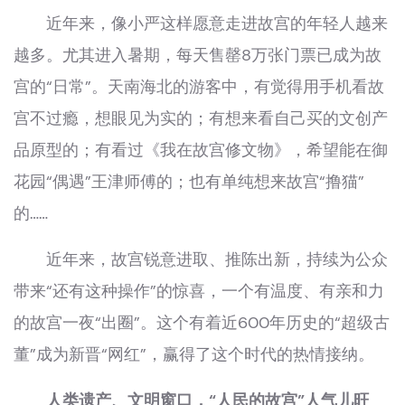
近年来，像小严这样愿意走进故宫的年轻人越来
越多。尤其进入暑期，每天售罄8万张门票已成为故
宫的“日常”。天南海北的游客中，有觉得用手机看故
宫不过瘾，想眼见为实的；有想来看自己买的文创产
品原型的；有看过《我在故宫修文物》，希望能在御
花园“偶遇”王津师傅的；也有单纯想来故宫“撸猫”
的……
近年来，故宫锐意进取、推陈出新，持续为公众
带来“还有这种操作”的惊喜，一个有温度、有亲和力
的故宫一夜“出圈”。这个有着近600年历史的“超级古
董”成为新晋“网红”，赢得了这个时代的热情接纳。
人类遗产、文明窗口，“人民的故宫”人气儿旺