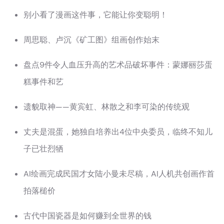
别小看了漫画这件事，它能让你变聪明！
周思聪、卢沉《矿工图》组画创作始末
盘点9件令人血压升高的艺术品破坏事件：蒙娜丽莎蛋
糕事件和艺
遗貌取神——黄宾虹、林散之和李可染的传统观
丈夫是混蛋，她独自培养出4位中央委员，临终不知儿
子已壮烈牺
AI绘画完成民国才女陆小曼未尽稿，AI人机共创画作首
拍落槌价
古代中国瓷器是如何赚到全世界的钱