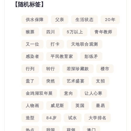
【随机标签】
供水保障
父亲
生活状态
20年
猴票
四川
5万以上
青年教师
又一位
打卡
天地联合观测
感染者
平民教育家
彭练矛
行列
转行
若深珍藏款
楼市
盖了
突然
艺术盛宴
支招
金鸡湖双年展
意向
让人心寒
人物画
威尼斯
英国
最易
造型
84岁
试水
大学排名
热点
我国
获颁
澳门