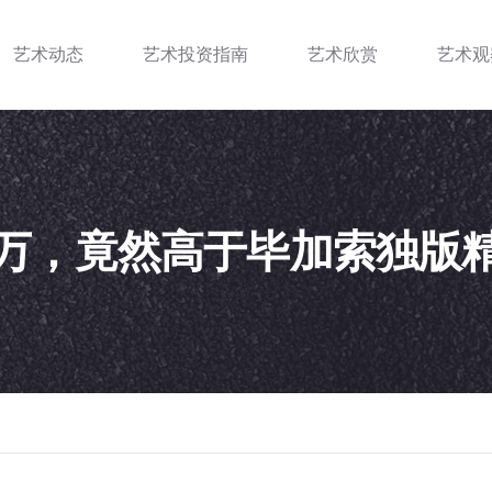
艺术动态
艺术投资指南
艺术欣赏
艺术观
0万，竟然高于毕加索独版