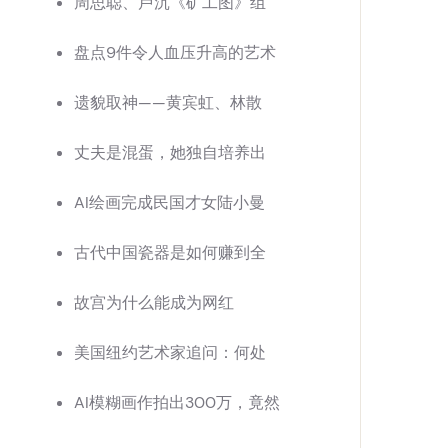
周思聪、卢沉《矿工图》组
盘点9件令人血压升高的艺术
遗貌取神——黄宾虹、林散
丈夫是混蛋，她独自培养出
AI绘画完成民国才女陆小曼
古代中国瓷器是如何赚到全
故宫为什么能成为网红
美国纽约艺术家追问：何处
AI模糊画作拍出300万，竟然