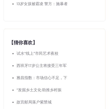
13岁女孩被霸凌 警方：施暴者
【猜你喜欢】
试水“线上”市民艺术夜校
西班牙17岁公主将接受三年军
雅昌指数：市场信心不足，下
“发掘乡土文化·助推乡村振
故宫邮局落户紫禁城