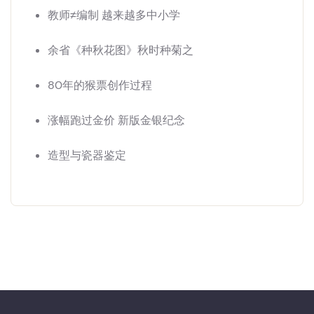
教师≠编制 越来越多中小学
余省《种秋花图》秋时种菊之
80年的猴票创作过程
涨幅跑过金价 新版金银纪念
造型与瓷器鉴定