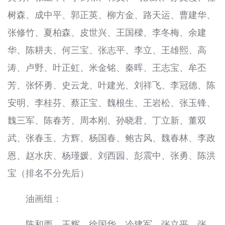
树森、成中平、郭正英、柳方金、路天运、曹建华、
张修竹、夏柏森、皮世兴、王国樑、李冬梅、余建
华、陈耕夫、何三宝、张志平、李立、王雄熙、高
涛、卢野、叶正虹、米金铭、秦晖、王志宝、牟丕
芳、张怀勇、史云龙、叶建光、刘祥飞、李冠德、陈
安明、李桂芬、蔡正宝、魏根生、王岩松、张玉锋、
魏三军、陈春芳、周本刚、孙晓君、丁立新、董双
武、张春玉、方辉、杨国春、鲍古风、魏春林、李政
恩、赵水庆、杨瑾媛、刘西园、彭震中、张勇、陈洪
宝（排名不分先后）
油画组：
陈和西、王辉、徐国华、冷建军、张立平、张