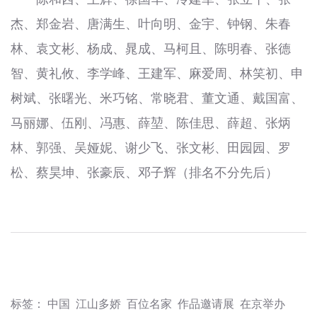
杰、郑金岩、唐满生、叶向明、金宇、钟钢、朱春
林、袁文彬、杨成、晁成、马柯且、陈明春、张德
智、黄礼攸、李学峰、王建军、麻爱周、林笑初、申
树斌、张曙光、米巧铭、常晓君、董文通、戴国富、
马丽娜、伍刚、冯惠、薛堃、陈佳思、薛超、张炳
林、郭强、吴娅妮、谢少飞、张文彬、田园园、罗
松、蔡昊坤、张豪辰、邓子辉（排名不分先后）
标签：
中国
江山多娇
百位名家
作品邀请展
在京举办