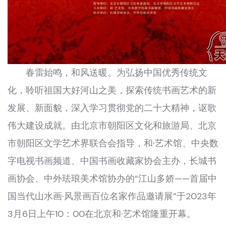
春雷始鸣，和风送暖。为弘扬中国优秀传统文
化，聆听祖国大好河山之美，探索传统书画艺术的新
发展、新面貌，深入学习贯彻党的二十大精神，讴歌
伟大建设成就。由北京市朝阳区文化和旅游局、北京
市朝阳区文学艺术界联合会指导，和·艺术馆、中央数
字电视书画频道、中国书画收藏家协会主办，长城书
画协会、中外珐琅美术馆协办的“江山多娇——首届中
国当代山水画·风景画百位名家作品邀请展”于2023年
3月6日上午10：00在北京和·艺术馆隆重开幕。