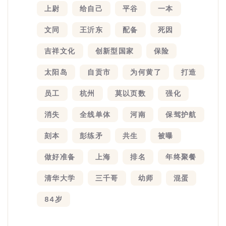
上尉
给自己
平谷
一本
文同
王沂东
配备
死因
吉祥文化
创新型国家
保险
太阳岛
自贡市
为何黄了
打造
员工
杭州
莫以页数
强化
消失
全线单体
河南
保驾护航
刻本
彭练矛
共生
被曝
做好准备
上海
排名
年终聚餐
清华大学
三千哥
幼师
混蛋
84岁