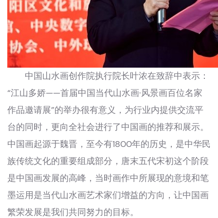
中国山水画创作院执行院长叶浓在致辞中表示：
“江山多娇——首届中国当代山水画·风景画百位名家
作品邀请展”的举办很有意义，为行业内提供交流平
台的同时，更向全社会进行了中国画的推荐和展示。
中国画起源于魏晋，至今有1800年的历史，是中华民
族传统文化的重要组成部分，唐末五代宋初这个阶段
是中国画发展的高峰，当时画作中所展现的意境和笔
墨运用是当代山水画艺术家们增益的方向，让中国画
繁荣发展是我们共同努力的目标。