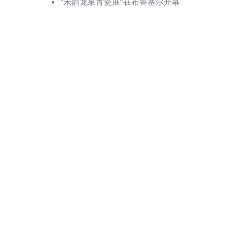
“宋韵龙泉青瓷展”在布鲁塞尔开幕