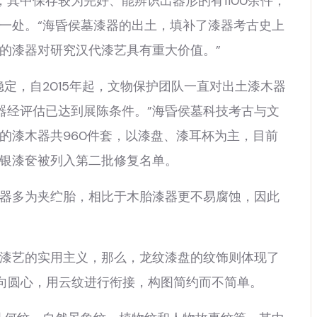
其中保存较为完好、能辨识出器形的有1100余件，
一处。“海昏侯墓漆器的出土，填补了漆器考古史上
的漆器对研究汉代漆艺具有重大价值。”
，自2015年起，文物保护团队一直对出土漆木器
器经评估已达到展陈条件。”海昏侯墓科技考古与文
的漆木器共960件套，以漆盘、漆耳杯为主，目前
银漆奁被列入第二批修复名单。
多为夹纻胎，相比于木胎漆器更不易腐蚀，因此
艺的实用主义，那么，龙纹漆盘的纹饰则体现了
向圆心，用云纹进行衔接，构图简约而不简单。