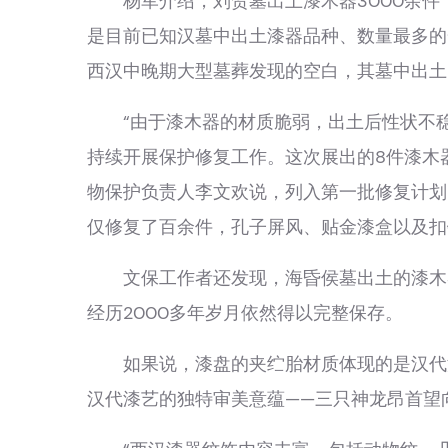
杨军介绍，刘贺墓出土漆木器3000余件，
是目前已知汉墓中出土漆器品种、数量最多的
西汉中晚期大型墓葬发现的空白，其墓中出土
“由于漆木器的材质脆弱，出土后性状不稳定
持续开展保护修复工作。这次展出的8件漆木
物保护负责人李文欢说，列入第一批修复计划
仅修复了百余件，孔子屏风、贴金漆盒以及扣
文保工作者还发现，海昏侯墓出土的漆木器
经历2000多年岁月依然得以完整保存。
如果说，漆盘的夹纻胎材质体现的是汉代漆
汉代漆艺的独特审美意蕴——三只神龙昂首望