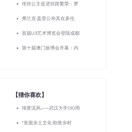
传丝公主促进丝路繁荣：梦
弗兰克·盖里公布其在多伦
首届U3艺术博览会登陆成都
第十届澳门旅博会开幕：内
【猜你喜欢】
珞黉流风——武汉大学130周
“发掘乡土文化·助推乡村