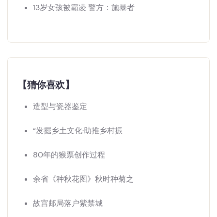
13岁女孩被霸凌 警方：施暴者
【猜你喜欢】
造型与瓷器鉴定
“发掘乡土文化·助推乡村振
80年的猴票创作过程
余省《种秋花图》秋时种菊之
故宫邮局落户紫禁城