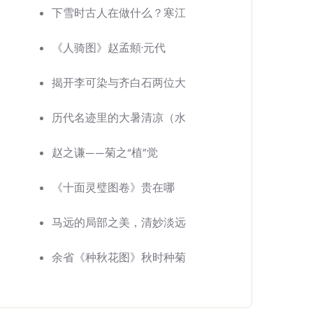
下雪时古人在做什么？寒江
《人骑图》赵孟頫·元代
揭开李可染与齐白石两位大
历代名迹里的大暑清凉（水
赵之谦——菊之“植”觉
《十面灵璧图卷》贵在哪
马远的局部之美，清妙淡远
余省《种秋花图》秋时种菊