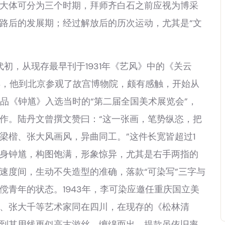
大体可分为三个时期，拜师齐白石之前应视为博采
路后的发展期；经过解放后的历次运动，尤其是“文
初，从现存最早刊于1931年《艺风》中的《关云
5年，他到北京参观了故宫博物院，颇有感触，开始从
作品《钟馗》入选当时的“第二届全国美术展览会”，
作。陆丹文曾撰文赞曰：“这一张画，笔势纵恣，把
梁楷、张大风画风，异曲同工。”这件长宽皆超过1
身钟馗，构图饱满，形象惊异，尤其是右手两指的
速度间，生动不失造型的准确，落款“可染写”三字与
傥青年的状态。1943年，李可染应邀任重庆国立美
、张大千等艺术家同在四川，在现存的《松林清
到其用线更似高古游丝、缠绵而出，提款虽依旧率