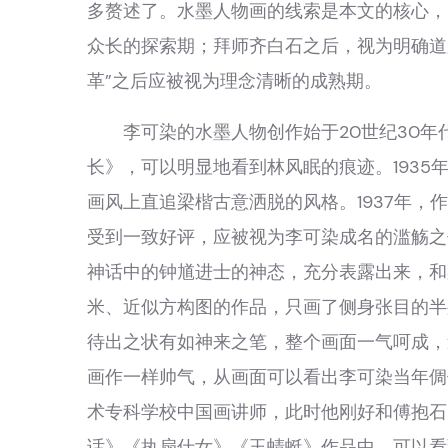
多赘述了。水墨人物画的线索是本文的核心，
众长的探索期；拜师齐白石之后，视为明确道
革”之后应被视为理念清晰的成熟期。
李可染的水墨人物创作始于20世纪30年代
长》，可以明显地看到林风眠的痕迹。193
画风上直追梁楷古意洒脱的风格。1937年，
受到一致好评，应被视为李可染成名的滥觞之
神话中的钟馗进士的神态，充分表露出来，和
米、近似方构图的作品，只画了侧身张目的半
待出之状有如神来之笔，整个画面一气呵成，
画作一样帅气，从画面可以看出李可染当年倜
术专科学校中国画讲师，此时他刚好和傅抱石
话》《执扇仕女》《玉蜻蜓》作品中，可以看