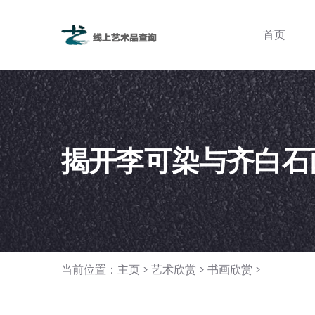
首页
揭开李可染与齐白石
当前位置：
主页
>
艺术欣赏
>
书画欣赏
>