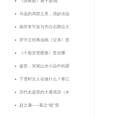
《游春图》展子虔·隋
马远的局部之美，清妙淡远
揭开李可染与齐白石两位大
罗中立经典油画《父亲》赏
《十面灵璧图卷》贵在哪
鉴赏：宋画山水小品中的梁
下雪时古人在做什么？寒江
历代名迹里的大暑清凉（水
赵之谦——菊之“植”觉