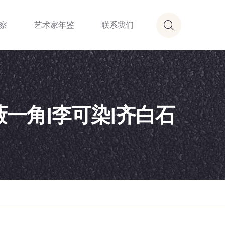
察
艺术家年鉴
联系我们
一角|李可染|齐白石