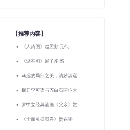
【推荐内容】
《人骑图》赵孟頫·元代
《游春图》展子虔·隋
马远的局部之美，清妙淡远
揭开李可染与齐白石两位大
罗中立经典油画《父亲》赏
《十面灵璧图卷》贵在哪