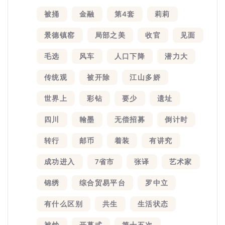
被捅
金融
第4套
莉莉
景德镇窑
局部之美
收官
见面
毛选
风车
人口下降
潜力大
传统观
被开除
江山多娇
世界上
彩钻
要少
遗址
四川
翰墨
无偿招募
倒计时
转行
邮币
着装
有讲究
成功进入
7省市
张译
艺术家
锦绣
综合贸易平台
罗中立
有什么区别
共生
生活状态